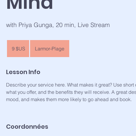
Mind
with Priya Gunga, 20 min, Live Stream
9
dollars
9 $US
Larmor-Plage
des
États-
Unis
Lesson Info
Describe your service here. What makes it great? Use short c
what you offer, and the benefits they will receive. A great de
mood, and makes them more likely to go ahead and book.
Coordonnées